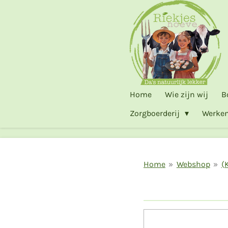
Ga
direct
naar
de
hoofdinhoud
Home
Wie zijn wij
B
Zorgboerderij
Werken
Home
»
Webshop
»
(