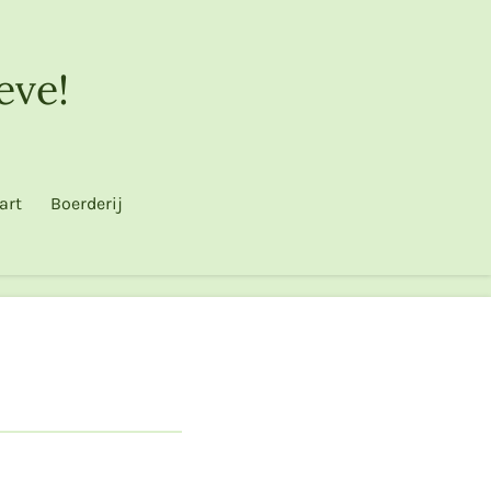
eve!
art
Boerderij