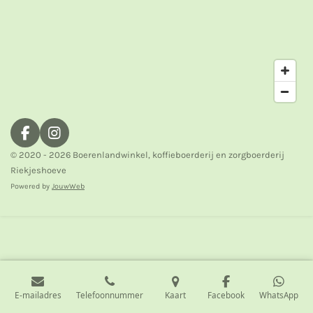
F
I
a
n
© 2020 - 2026 Boerenlandwinkel, koffieboerderij en zorgboerderij
c
s
Riekjeshoeve
e
t
Powered by
JouwWeb
b
a
o
g
o
r
k
a
m
E-mailadres
Telefoonnummer
Kaart
Facebook
WhatsApp