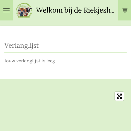
Ga
Welkom bij de Riekjeshoeve!
direct
naar
de
hoofdinhoud
Verlanglijst
Jouw verlanglijst is leeg.