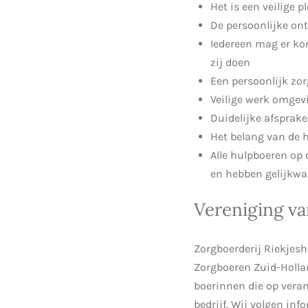
Het is een veilige p
De persoonlijke ont
Iedereen mag er ko
zij doen
Een persoonlijk zo
Veilige werk omgev
Duidelijke afsprak
Het belang van de 
Alle hulpboeren op
en hebben gelijkwa
Vereniging v
Zorgboerderij Riekjesh
Zorgboeren Zuid-Hollan
boerinnen die op vera
bedrijf. Wij volgen in