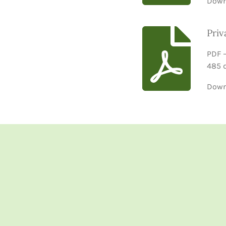
Down
Priv
PDF 
485 
Down