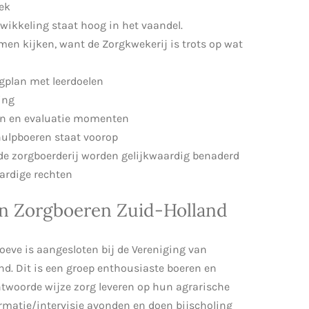
lek
wikkeling staat hoog in het vaandel.
men kijken, want de Zorgkwekerij is trots op wat
rgplan met leerdoelen
ing
en en evaluatie momenten
hulpboeren staat voorop
 de zorgboerderij worden gelijkwaardig benaderd
ardige rechten
an Zorgboeren Zuid-Holland
oeve is aangesloten bij de Vereniging van
d. Dit is een groep enthousiaste boeren en
ntwoorde wijze zorg leveren op hun agrarische
formatie/intervisie avonden en doen bijscholing