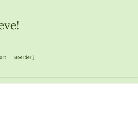
eve!
art
Boerderij