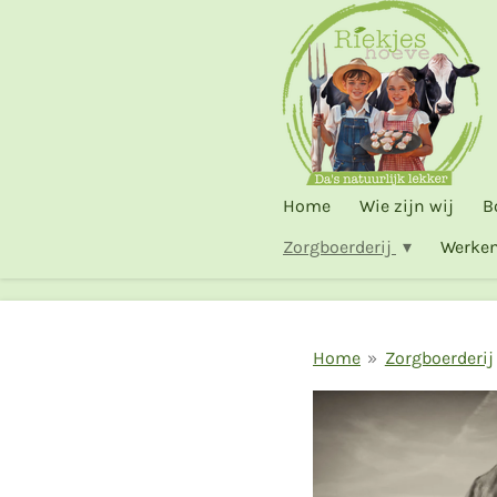
Ga
direct
naar
de
hoofdinhoud
Home
Wie zijn wij
B
Zorgboerderij
Werken
Home
»
Zorgboerderij