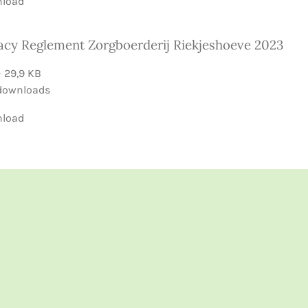
load
acy Reglement Zorgboerderij Riekjeshoeve 2023
– 29,9 KB
downloads
load