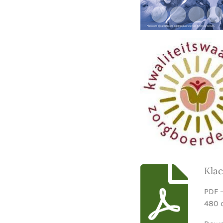
Kla
PDF –
480 