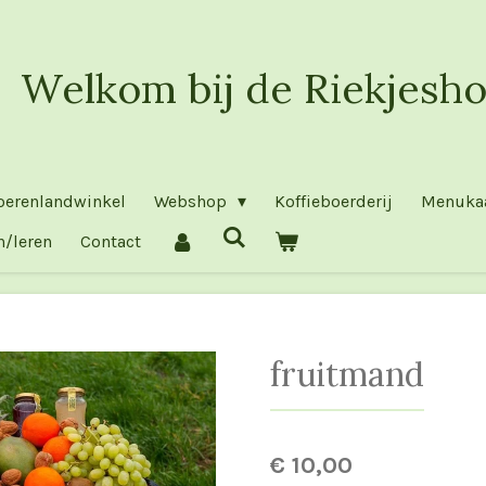
Welkom bij de Riekjesho
oerenlandwinkel
Webshop
Koffieboerderij
Menuka
n/leren
Contact
fruitmand
€ 10,00