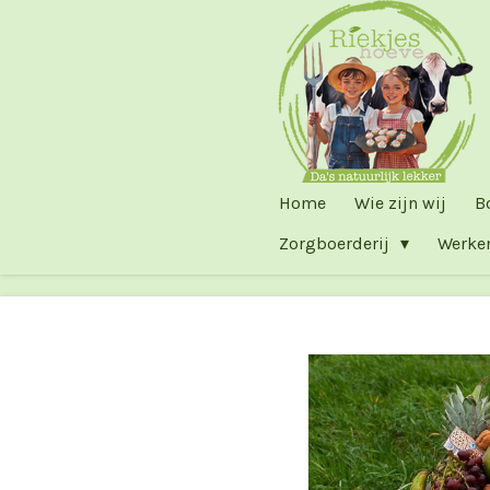
Ga
direct
naar
de
hoofdinhoud
Home
Wie zijn wij
B
Zorgboerderij
Werke