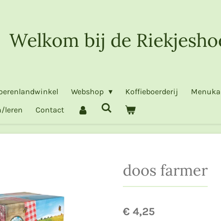
Welkom bij de Riekjesho
oerenlandwinkel
Webshop
Koffieboerderij
Menuka
/leren
Contact
doos farmer
€ 4,25