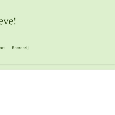
eve!
art
Boerderij