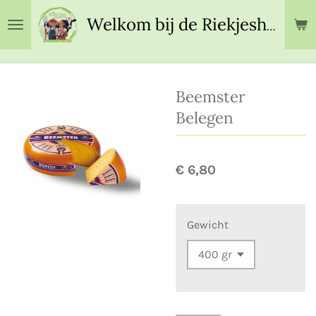
Ga
Welkom bij de Riekjeshoeve!
direct
naar
de
hoofdinhoud
Beemster
Belegen
€ 6,80
Gewicht