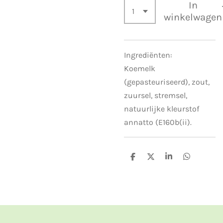
In
winkelwagen
Ingrediënten:
Koemelk
(gepasteuriseerd), zout,
zuursel, stremsel,
natuurlijke kleurstof
annatto (E160b(ii).
D
D
S
D
e
e
h
e
l
e
a
l
e
l
r
e
n
e
n