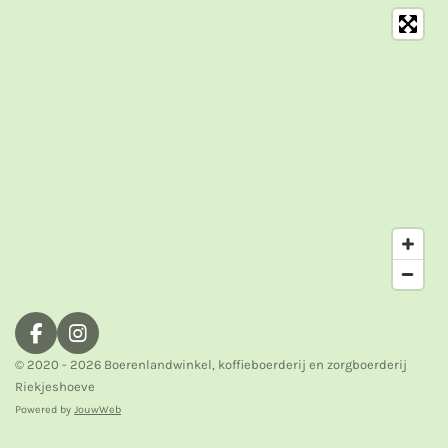
F
I
a
n
© 2020 - 2026 Boerenlandwinkel, koffieboerderij en zorgboerderij
c
s
Riekjeshoeve
e
t
Powered by
JouwWeb
b
a
o
g