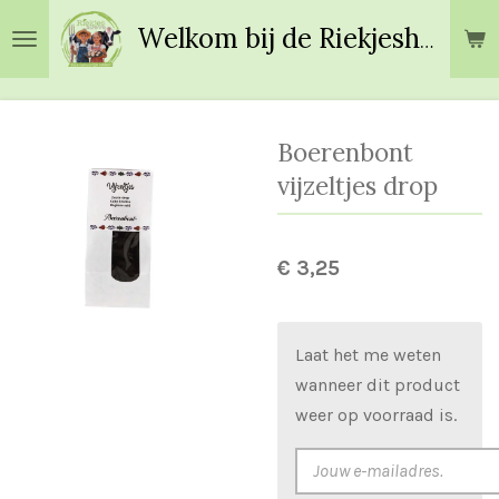
Ga
Welkom bij de Riekjeshoeve!
direct
naar
de
hoofdinhoud
Boerenbont
vijzeltjes drop
€ 3,25
Laat het me weten
wanneer dit product
weer op voorraad is.