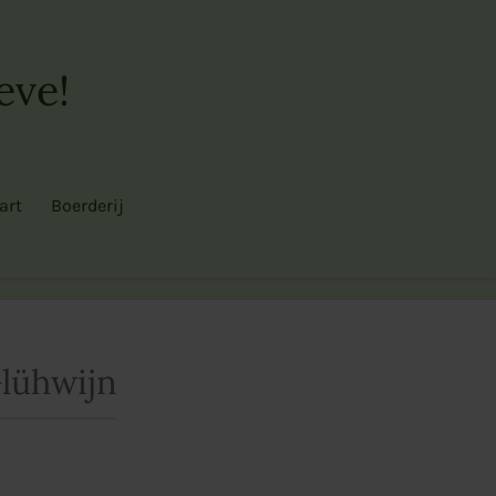
eve!
art
Boerderij
lühwijn