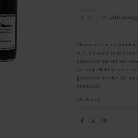
In winkelwa
Glühwein is een alcoholisc
wijn, die veelal in de winte
gedronken. Bereid met kane
steranijs. Het beste kan d
gedronken worden. Let op,
niet koken.
7% alcohol.
D
D
S
e
e
h
l
e
a
e
l
r