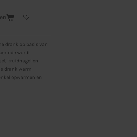
gen
he drank op basis van
rperiode wordt
el, kruidnagel en
eze drank warm
 enkel opwarmen en