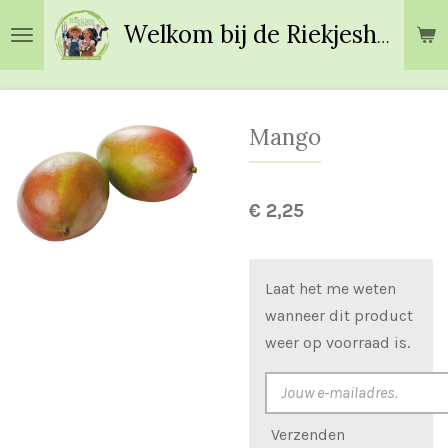
Ga
Welkom bij de Riekjeshoeve!
direct
naar
de
hoofdinhoud
Mango
€ 2,25
Laat het me weten
wanneer dit product
weer op voorraad is.
Verzenden