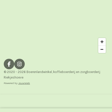
F
I
a
n
© 2020 - 2026 Boerenlandwinkel, koffieboerderij en zorgboerderij
c
s
Riekjeshoeve
e
t
Powered by
JouwWeb
b
a
o
g
o
r
k
a
m