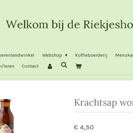
Welkom bij de Riekjesho
oerenlandwinkel
Webshop
Koffieboerderij
Menuka
n/leren
Contact
Krachtsap wor
€ 4,50