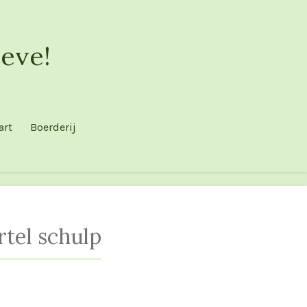
eve!
art
Boerderij
tel schulp