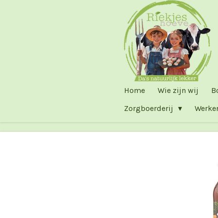
Ga
direct
naar
de
hoofdinhoud
Home
Wie zijn wij
B
Zorgboerderij
Werke