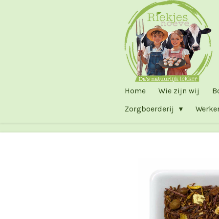
Ga
direct
naar
de
hoofdinhoud
Home
Wie zijn wij
B
Zorgboerderij
Werke