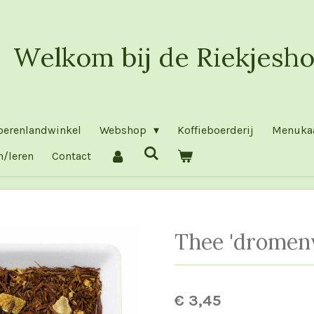
Welkom bij de Riekjesho
oerenlandwinkel
Webshop
Koffieboerderij
Menuka
n/leren
Contact
Thee 'dromen
€ 3,45