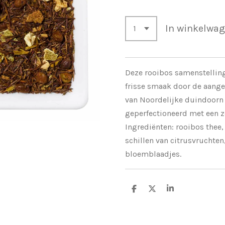
In winkelwa
Deze rooibos samenstelling 
frisse smaak door de aang
van Noordelijke duindoorn
geperfectioneerd met een z
Ingrediënten: rooibos thee
schillen van citrusvrucht
bloemblaadjes.
D
D
S
e
e
h
l
e
a
e
l
r
n
e