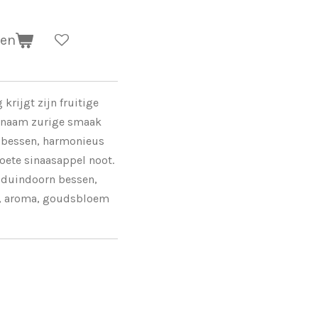
gen
krijgt zijn fruitige
enaam zurige smaak
 bessen, harmonieus
oete sinaasappel noot.
, duindoorn bessen,
en, aroma, goudsbloem