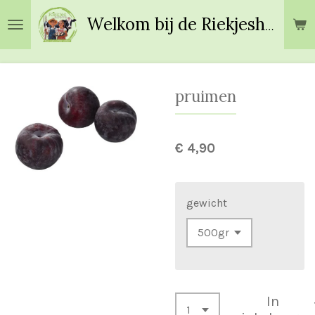
Ga
Welkom bij de Riekjeshoeve!
direct
naar
de
hoofdinhoud
pruimen
€ 4,90
gewicht
In