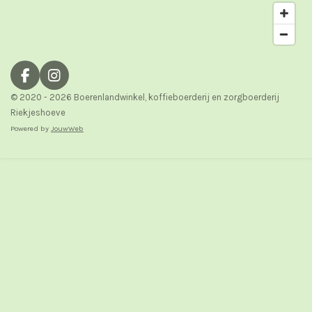
F
I
a
n
© 2020 - 2026 Boerenlandwinkel, koffieboerderij en zorgboerderij
c
s
Riekjeshoeve
e
t
Powered by
JouwWeb
b
a
o
g
o
r
k
a
m