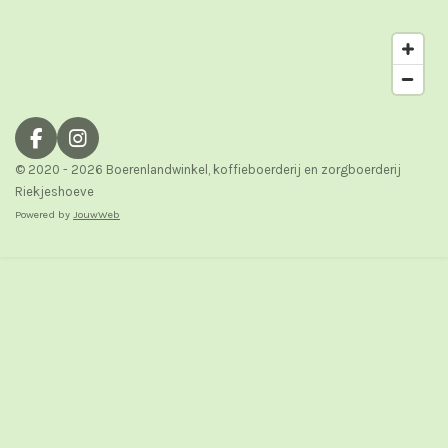
F
I
a
n
© 2020 - 2026 Boerenlandwinkel, koffieboerderij en zorgboerderij
c
s
Riekjeshoeve
e
t
Powered by
JouwWeb
b
a
o
g
o
r
k
a
m