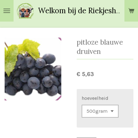
Ga
Welkom bij de Riekjeshoeve!
direct
naar
de
hoofdinhoud
pitloze blauwe
druiven
€ 5,63
hoeveelheid