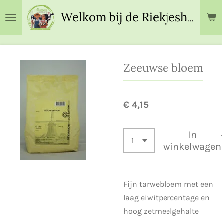
Ga
Welkom bij de Riekjeshoeve!
direct
naar
de
hoofdinhoud
Zeeuwse bloem
€ 4,15
In
winkelwagen
Fijn tarwebloem met een
laag eiwitpercentage en
hoog zetmeelgehalte