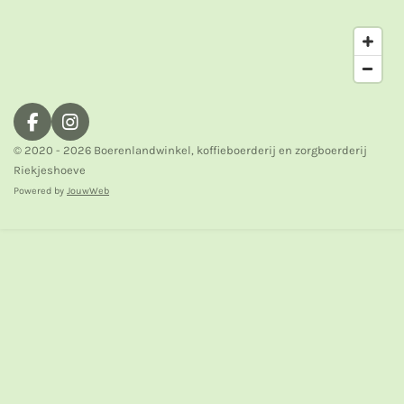
F
I
a
n
© 2020 - 2026 Boerenlandwinkel, koffieboerderij en zorgboerderij
c
s
Riekjeshoeve
e
t
Powered by
JouwWeb
b
a
o
g
o
r
k
a
m