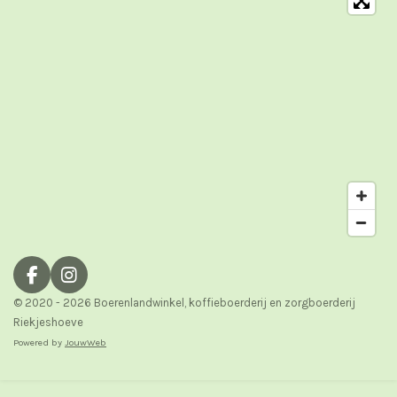
F
I
a
n
© 2020 - 2026 Boerenlandwinkel, koffieboerderij en zorgboerderij
c
s
Riekjeshoeve
e
t
Powered by
JouwWeb
b
a
o
g
o
r