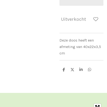
Uitverkocht
Deze doos heeft een
afmeting van 40x22x3,5
cm
D
D
S
D
e
e
h
e
l
e
a
l
e
l
r
e
n
e
n