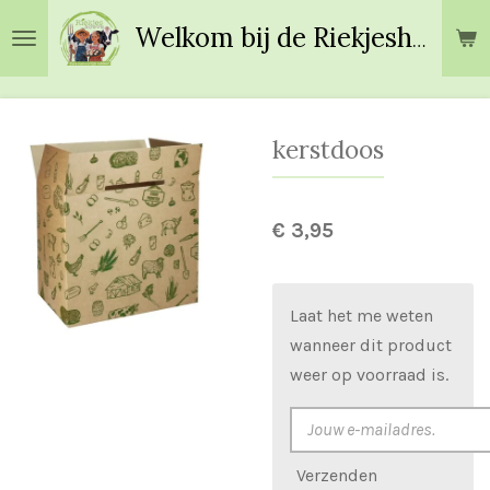
Ga
Welkom bij de Riekjeshoeve!
direct
naar
de
hoofdinhoud
kerstdoos
€ 3,95
Laat het me weten
wanneer dit product
weer op voorraad is.
Verzenden