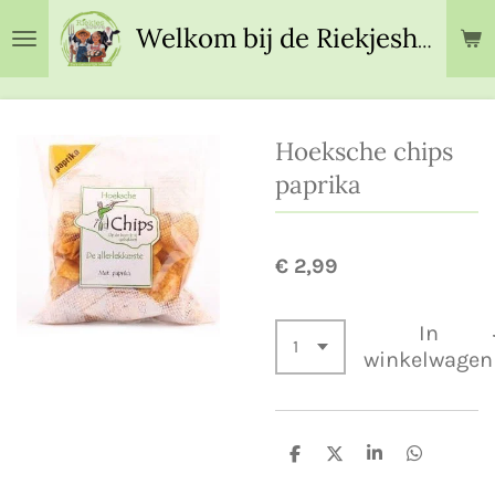
Ga
Welkom bij de Riekjeshoeve!
direct
naar
de
hoofdinhoud
Hoeksche chips
paprika
€ 2,99
In
winkelwagen
D
D
S
D
e
e
h
e
l
e
a
l