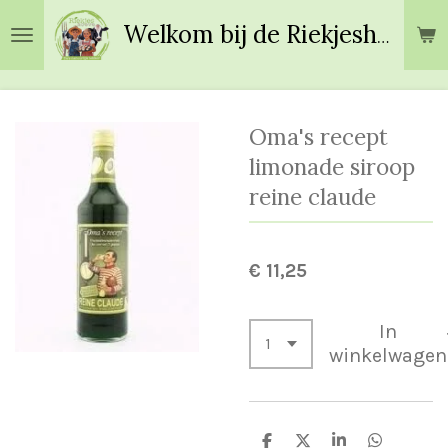
Ga
Welkom bij de Riekjeshoeve!
direct
naar
de
hoofdinhoud
Oma's recept
limonade siroop
reine claude
€ 11,25
In
winkelwagen
D
D
S
D