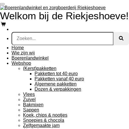
Ga
direct
Welkom bij de Riekjeshoeve!
naar
de
hoofdinhoud
Home
Wie zijn wij
Boerenlandwinkel
Webshop
(Kerst)pakketten
Pakketten tot 40 euro
Pakketten vanaf 40 euro
Algemene pakketten
Dozen & verpakkingen
Vlees
Zuivel
Bakmixen
Sappen
Koek, chips & nootjes
Snoepjes & chocola
Zelfgemaakte jam