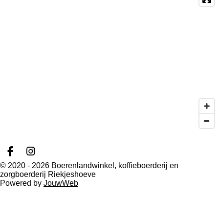
F
I
a
n
© 2020 - 2026 Boerenlandwinkel, koffieboerderij en
c
s
zorgboerderij Riekjeshoeve
e
t
Powered by
JouwWeb
b
a
o
g
o
r