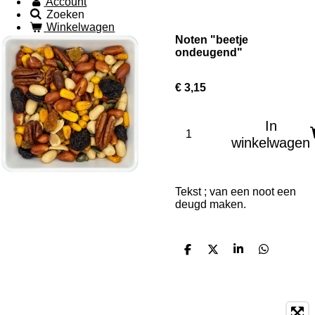
Account
Zoeken
Winkelwagen
Noten "beetje
ondeugend"
€ 3,15
In
winkelwagen
Tekst ; van een noot een
deugd maken.
D
D
S
D
e
e
h
e
l
e
a
l
e
l
r
e
n
e
n