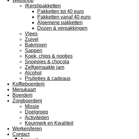
Webshop
(Kerst)pakketten
Pakketten tot 40 euro
Pakketten vanaf 40 euro
Algemene pakketten
Dozen & verpakkingen
Vlees
Zuivel
Bakmixen
Sappen
Koek, chips & nootjes
Snoepjes & chocola
Zelfgemaakte jam
Alcohol
Prulletjes & cadeaus
Koffieboerderij
Menukaart
Boerderij
Zorgboerderij
Missie
Doelgroep
Activiteiten
Keurmerk en Kwaliteit
Werken/leren
Contact