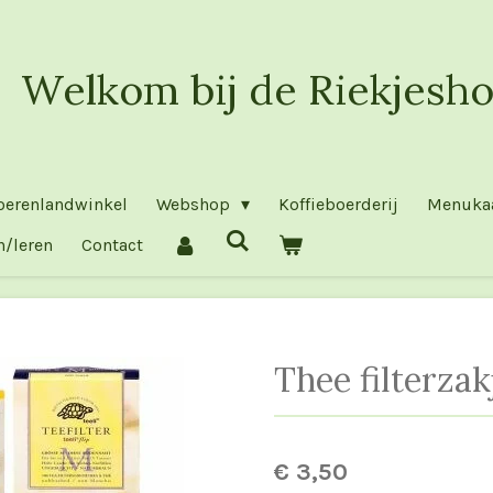
Welkom bij de Riekjesho
oerenlandwinkel
Webshop
Koffieboerderij
Menuka
n/leren
Contact
Thee filterzak
€ 3,50