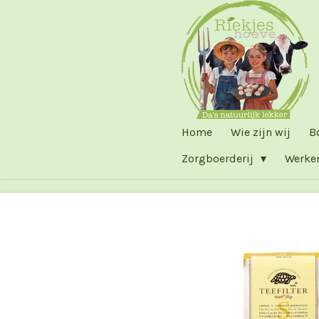
Ga
direct
naar
de
hoofdinhoud
Home
Wie zijn wij
B
Zorgboerderij
Werke