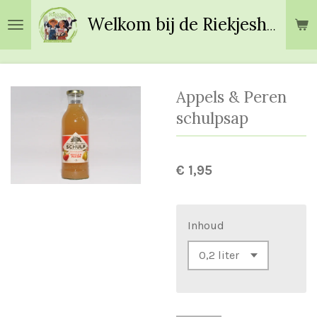
Ga
Welkom bij de Riekjeshoeve!
direct
naar
de
hoofdinhoud
Appels & Peren
schulpsap
€ 1,95
Inhoud