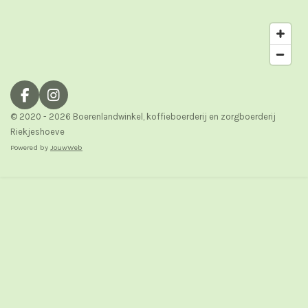
F
I
a
n
© 2020 - 2026 Boerenlandwinkel, koffieboerderij en zorgboerderij
c
s
Riekjeshoeve
e
t
Powered by
JouwWeb
b
a
o
g
o
r
k
a
m