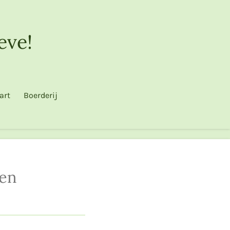
eve!
art
Boerderij
sen