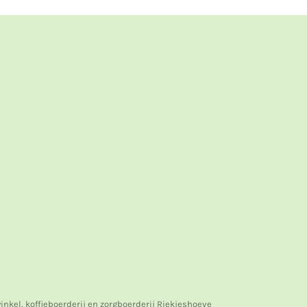
nkel, koffieboerderij en zorgboerderij Riekjeshoeve