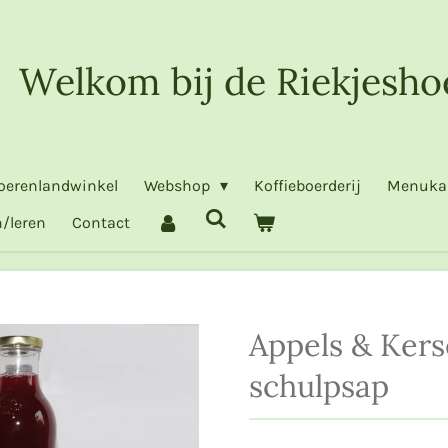
Welkom bij de Riekjesho
oerenlandwinkel
Webshop
Koffieboerderij
Menuka
/leren
Contact
Appels & Ker
schulpsap