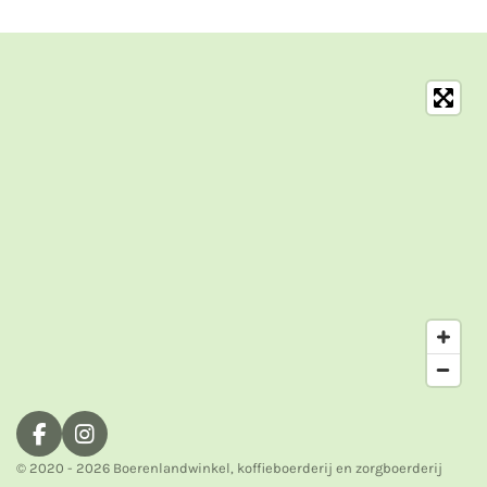
n
e
n
F
I
a
n
© 2020 - 2026 Boerenlandwinkel, koffieboerderij en zorgboerderij
c
s