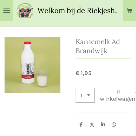
Ga
Welkom bij de Riekjeshoeve!
direct
naar
de
hoofdinhoud
Karnemelk Ad
Brandwijk
€ 1,95
In
winkelwagen
D
D
S
D
e
e
h
e
l
e
a
l