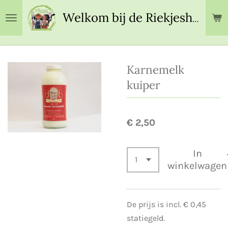
Ga
Welkom bij de Riekjeshoeve!
direct
naar
de
hoofdinhoud
Karnemelk
kuiper
€ 2,50
In
winkelwagen
De prijs is incl. € 0,45
statiegeld.