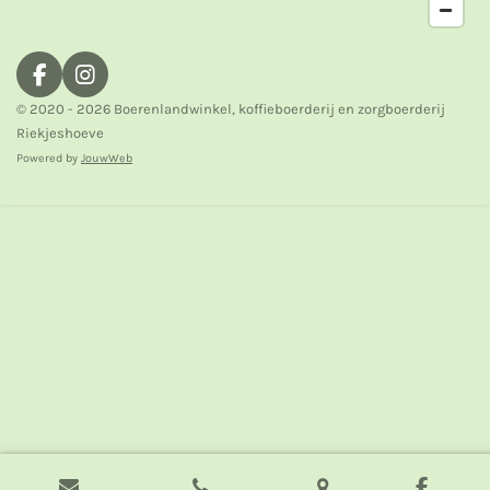
F
I
a
n
© 2020 - 2026 Boerenlandwinkel, koffieboerderij en zorgboerderij
c
s
Riekjeshoeve
e
t
Powered by
JouwWeb
b
a
o
g
o
r
k
a
m