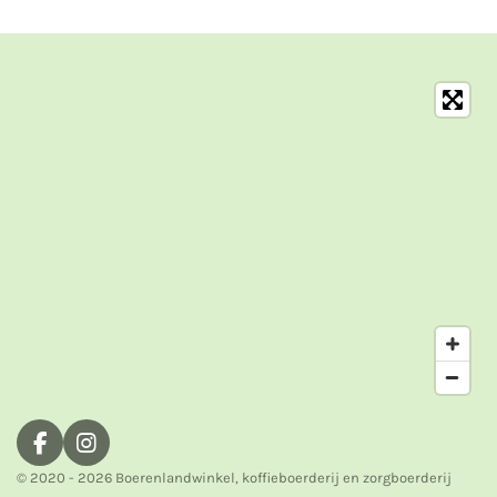
n
e
n
F
I
a
n
© 2020 - 2026 Boerenlandwinkel, koffieboerderij en zorgboerderij
c
s