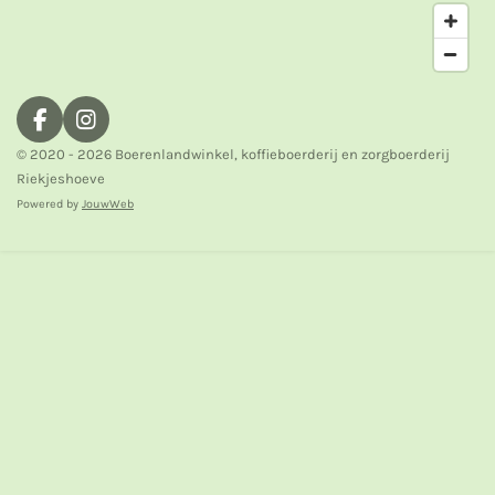
F
I
a
n
© 2020 - 2026 Boerenlandwinkel, koffieboerderij en zorgboerderij
c
s
Riekjeshoeve
e
t
Powered by
JouwWeb
b
a
o
g
o
r
k
a
m