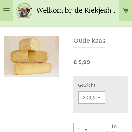
Ga
Welkom bij de Riekjeshoeve!
direct
naar
de
hoofdinhoud
Oude kaas
€ 5,99
Gewicht
In