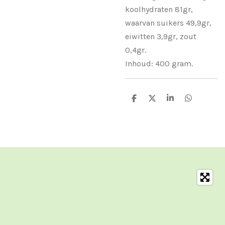
koolhydraten 81gr,
waarvan suikers 49,9gr,
eiwitten 3,9gr, zout
0,4gr.
Inhoud: 400 gram.
D
D
S
D
e
e
h
e
l
e
a
l
e
l
r
e
n
e
n