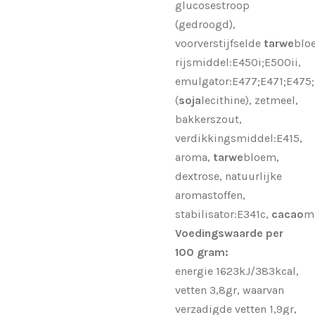
glucosestroop
(gedroogd),
voorverstijfselde
tarwe
blo
rijsmiddel:E450i;E500ii,
emulgator:E477;E471;E475
(
soja
lecithine), zetmeel,
bakkerszout,
verdikkingsmiddel:E415,
aroma,
tarwe
bloem,
dextrose, natuurlijke
aromastoffen,
stabilisator:E341c,
cacao
m
Voedingswaarde per
100 gram:
energie 1623kJ/383kcal,
vetten 3,8gr, waarvan
verzadigde vetten 1,9gr,