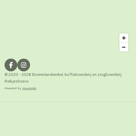
F
I
a
n
© 2020 - 2026 Boerenlandwinkel, koffieboerderij en zorgboerderij
c
s
Riekjeshoeve
e
t
Powered by
JouwWeb
b
a
o
g
o
r
k
a
m