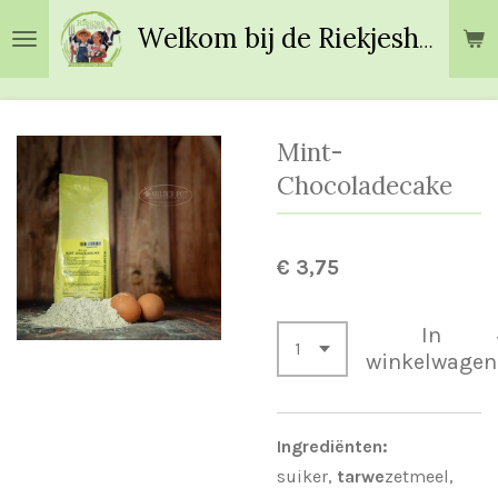
Ga
Welkom bij de Riekjeshoeve!
direct
naar
de
hoofdinhoud
Mint-
Chocoladecake
€ 3,75
In
winkelwagen
Ingrediënten:
suiker,
tarwe
zetmeel,