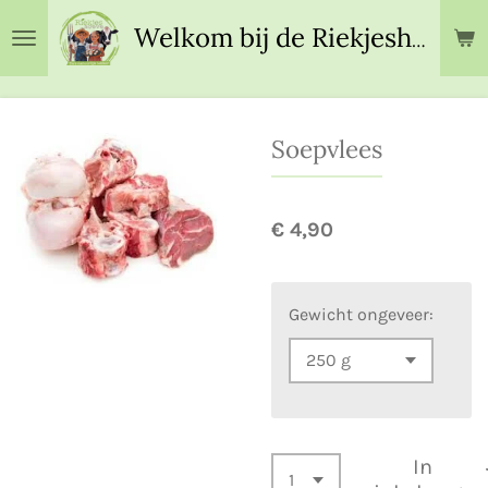
Ga
Welkom bij de Riekjeshoeve!
direct
naar
de
hoofdinhoud
Soepvlees
€ 4,90
Gewicht ongeveer:
In