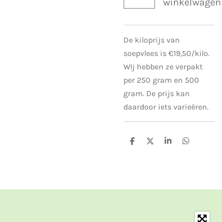
winkelwagen
De kiloprijs van
soepvlees is €19,50/kilo.
WIj hebben ze verpakt
per 250 gram en 500
gram. De prijs kan
daardoor iets varieëren.
D
D
S
D
e
e
h
e
l
e
a
l
e
l
r
e
n
e
n