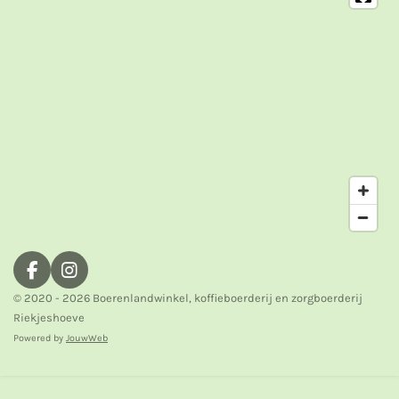
F
I
a
n
© 2020 - 2026 Boerenlandwinkel, koffieboerderij en zorgboerderij
c
s
Riekjeshoeve
e
t
Powered by
JouwWeb
b
a
o
g
o
r
k
a