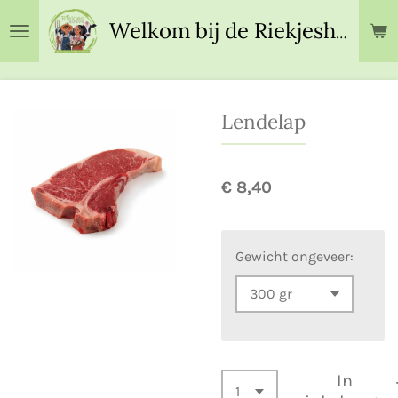
Ga
Welkom bij de Riekjeshoeve!
direct
naar
de
hoofdinhoud
Lendelap
€ 8,40
Gewicht ongeveer:
In