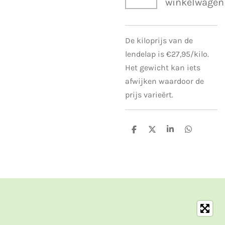
winkelwagen
De kiloprijs van de
lendelap is €27,95/kilo.
Het gewicht kan iets
afwijken waardoor de
prijs varieërt.
D
D
S
D
e
e
h
e
l
e
a
l
e
l
r
e
n
e
n