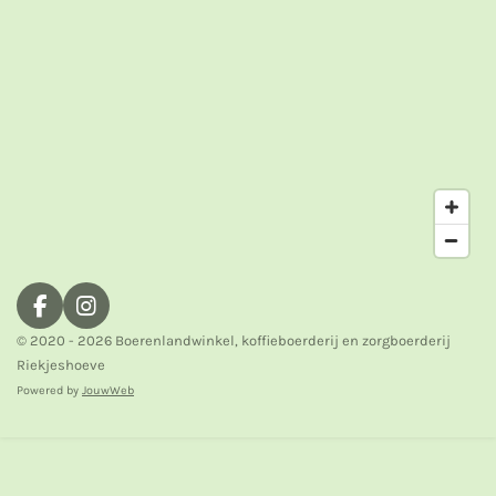
F
I
a
n
© 2020 - 2026 Boerenlandwinkel, koffieboerderij en zorgboerderij
c
s
Riekjeshoeve
e
t
Powered by
JouwWeb
b
a
o
g
o
r
k
a
m