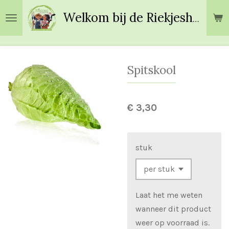
Ga
Welkom bij de Riekjeshoeve!
direct
naar
de
hoofdinhoud
Spitskool
€ 3,30
stuk
Laat het me weten
wanneer dit product
weer op voorraad is.