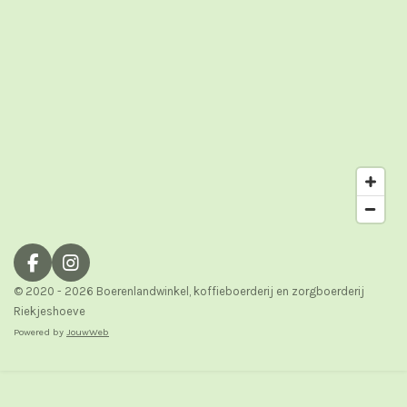
F
I
a
n
© 2020 - 2026 Boerenlandwinkel, koffieboerderij en zorgboerderij
c
s
Riekjeshoeve
e
t
Powered by
JouwWeb
b
a
o
g
o
r
k
a