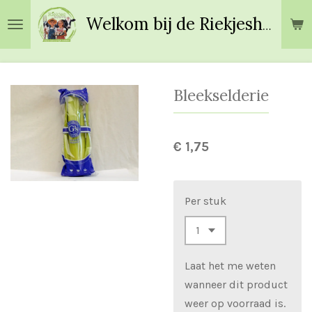
Ga
Welkom bij de Riekjeshoeve!
direct
naar
de
hoofdinhoud
Bleekselderie
€ 1,75
Per stuk
Laat het me weten
wanneer dit product
weer op voorraad is.