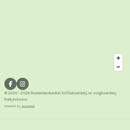
F
I
a
n
© 2020 - 2026 Boerenlandwinkel, koffieboerderij en zorgboerderij
c
s
Riekjeshoeve
e
t
Powered by
JouwWeb
b
a
o
g
o
r
k
a