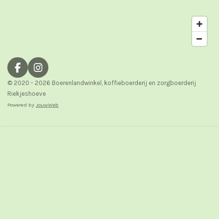
F
I
a
n
© 2020 - 2026 Boerenlandwinkel, koffieboerderij en zorgboerderij
c
s
Riekjeshoeve
e
t
Powered by
JouwWeb
b
a
o
g
o
r
k
a
m