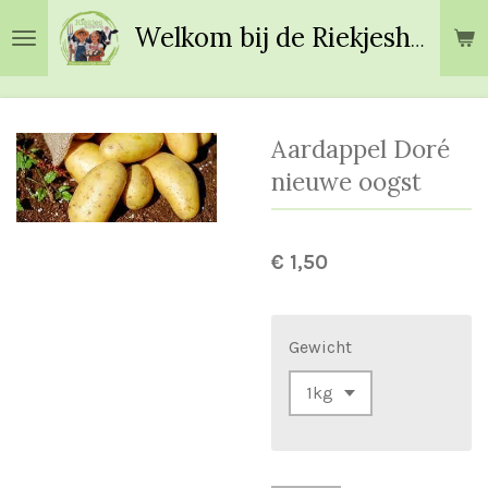
Ga
Welkom bij de Riekjeshoeve!
direct
naar
de
hoofdinhoud
Aardappel Doré
nieuwe oogst
€ 1,50
Gewicht