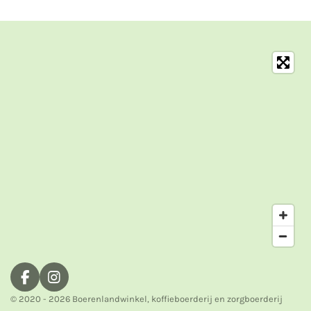
n
e
n
F
I
a
n
© 2020 - 2026 Boerenlandwinkel, koffieboerderij en zorgboerderij
c
s