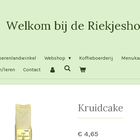
Welkom bij de Riekjesho
oerenlandwinkel
Webshop
Koffieboerderij
Menuka
n/leren
Contact
Kruidcake
€ 4,65