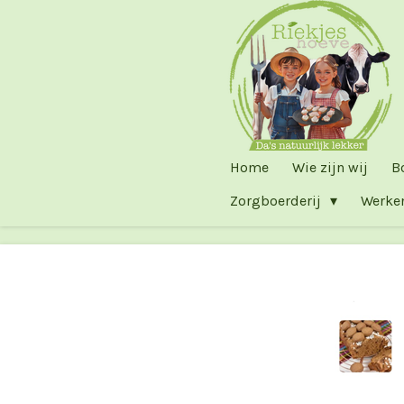
Ga
direct
naar
de
hoofdinhoud
Home
Wie zijn wij
B
Zorgboerderij
Werke