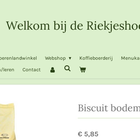
Welkom bij de Riekjesho
oerenlandwinkel
Webshop
Koffieboerderij
Menuka
/leren
Contact
Biscuit bode
€ 5,85