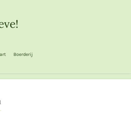
eve!
art
Boerderij
m