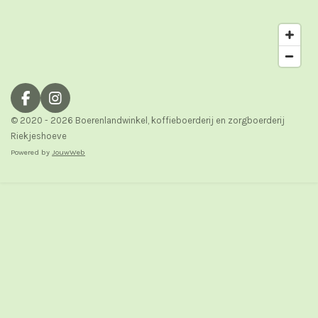
F
I
a
n
© 2020 - 2026 Boerenlandwinkel, koffieboerderij en zorgboerderij
c
s
Riekjeshoeve
e
t
Powered by
JouwWeb
b
a
o
g
o
r
k
a
m