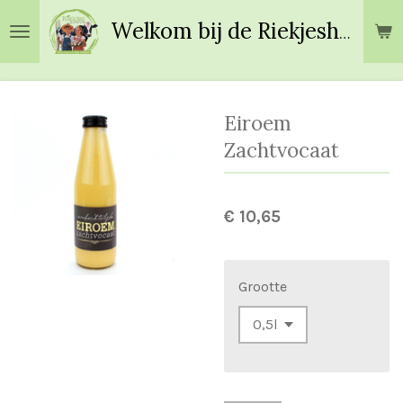
Ga
Welkom bij de Riekjeshoeve!
direct
naar
de
hoofdinhoud
Eiroem
Zachtvocaat
€ 10,65
Grootte