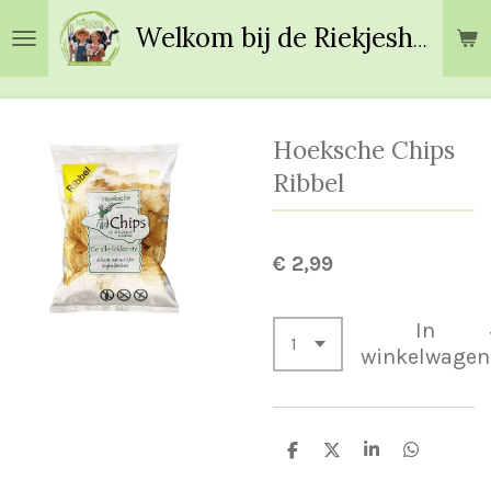
Ga
Welkom bij de Riekjeshoeve!
direct
naar
de
hoofdinhoud
Hoeksche Chips
Ribbel
€ 2,99
In
winkelwagen
D
D
S
D
e
e
h
e
l
e
a
l