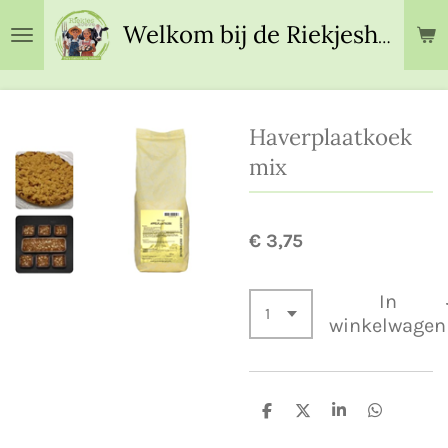
Ga
Welkom bij de Riekjeshoeve!
direct
naar
de
hoofdinhoud
Haverplaatkoek
mix
€ 3,75
In
winkelwagen
D
D
S
D
e
e
h
e
l
e
a
l