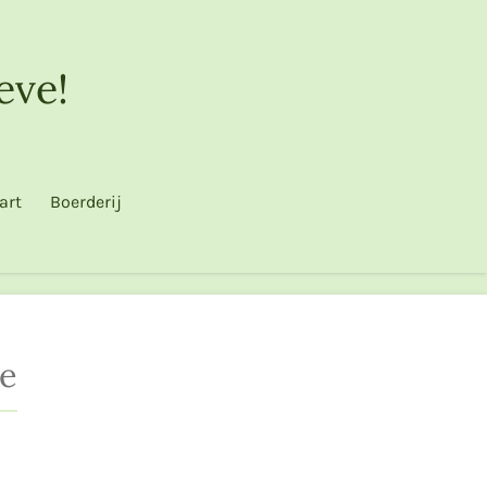
eve!
art
Boerderij
je