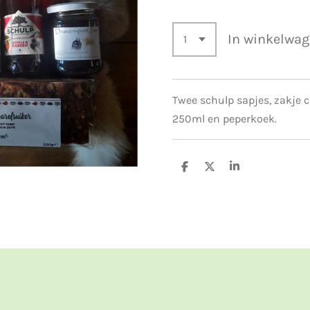
In winkelwa
Twee schulp sapjes, zakje c
250ml en peperkoek.
D
D
S
e
e
h
l
e
a
e
l
r
n
e