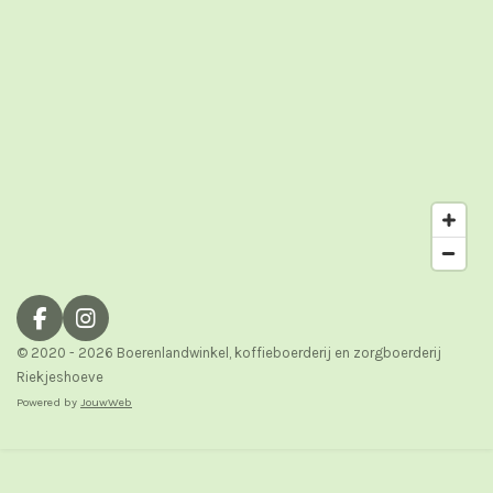
F
I
a
n
© 2020 - 2026 Boerenlandwinkel, koffieboerderij en zorgboerderij
c
s
Riekjeshoeve
e
t
Powered by
JouwWeb
b
a
o
g
o
r
k
a