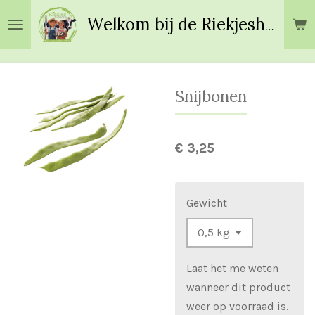
Ga
Welkom bij de Riekjeshoeve!
direct
naar
de
hoofdinhoud
Snijbonen
€ 3,25
Gewicht
Laat het me weten
wanneer dit product
weer op voorraad is.