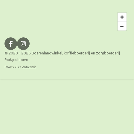
F
I
a
n
© 2020 - 2026 Boerenlandwinkel, koffieboerderij en zorgboerderij
c
s
Riekjeshoeve
e
t
Powered by
JouwWeb
b
a
o
g
o
r
k
a
m