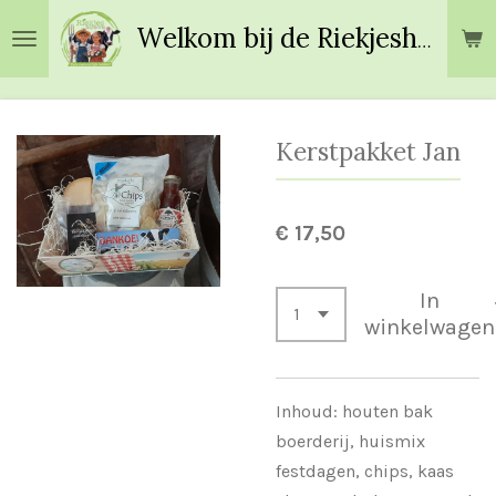
Ga
Welkom bij de Riekjeshoeve!
direct
naar
de
hoofdinhoud
Kerstpakket Jan
€ 17,50
In
winkelwagen
Inhoud: houten bak
boerderij, huismix
festdagen, chips, kaas