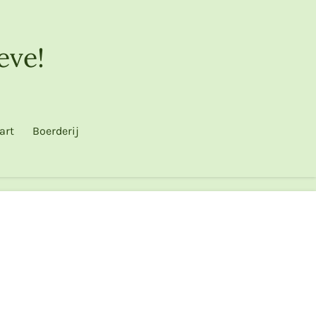
eve!
art
Boerderij