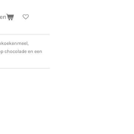
gen
nkoekenmeel,
eep chocolade en een