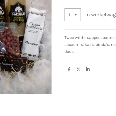
In winkelwa
Twee wintersappen, panne
cacaomix, kaas, pinda's, r
doos.
D
D
S
e
e
h
l
e
a
e
l
r
n
e