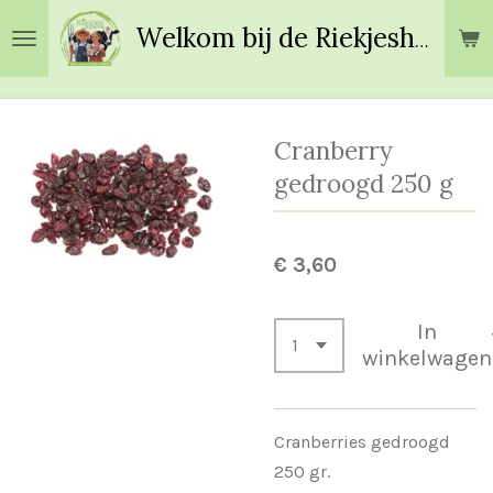
Ga
Welkom bij de Riekjeshoeve!
direct
naar
de
hoofdinhoud
Cranberry
gedroogd 250 g
€ 3,60
In
winkelwagen
Cranberries gedroogd
250 gr.