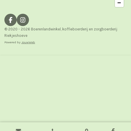
F
I
a
n
© 2020 - 2026 Boerenlandwinkel, koffieboerderij en zorgboerderij
c
s
Riekjeshoeve
e
t
Powered by
JouwWeb
b
a
o
g
o
r
k
a
m