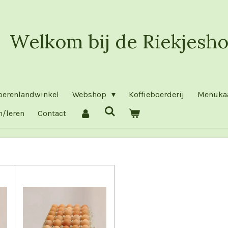
Welkom bij de Riekjesho
oerenlandwinkel
Webshop
Koffieboerderij
Menuka
n/leren
Contact